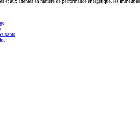
res et aux attentes en matière de performance énergétique, les immeuble
age
u
ccupants
ine