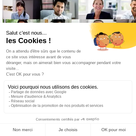
Nos équipes
Chez Groupe OCEA, ce sont des femmes et des hommes
passionnés qui font la différence. De la direction aux équipes terrain,
chacun contribue à notre succès collectif.
Rejoindre le Groupe OCEA, c’est :
Intégrer une entreprise où l’esprit d’équipe et les valeurs fortes sont
au cœur de notre quotidien.
Bénéficier d’un environnement stimulant, avec des opportunités de
formation et d’évolution.
Participer à des projets innovants et à impact positif.
Découvrez nos offres d’emploi et postulez pour rejoindre une équipe