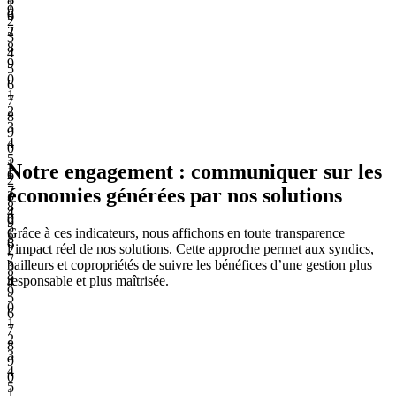
1
9
9
6
2
2
7
3
8
4
9
5
0
6
1
7
2
8
3
9
4
0
5
1
Notre engagement : communiquer sur les
6
2
7
économies générées par nos solutions
3
8
4
0
9
5
Grâce à ces indicateurs, nous affichons en toute transparence
1
8
6
l’impact réel de nos solutions. Cette approche permet aux syndics,
2
7
bailleurs et copropriétés de suivre les bénéfices d’une gestion plus
3
8
responsable et plus maîtrisée.
4
9
5
0
6
1
7
2
8
3
9
4
0
5
1