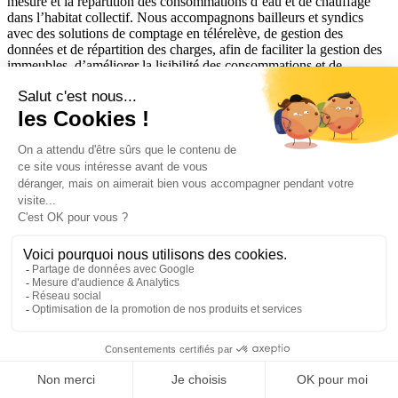
mesure et la répartition des consommations d’eau et de chauffage
dans l’habitat collectif. Nous accompagnons bailleurs et syndics
avec des solutions de comptage en télérelève, de gestion des
données et de répartition des charges, afin de faciliter la gestion des
immeubles, d’améliorer la lisibilité des consommations et de
favoriser le confort des résidents sur le long terme.
OCEA Smart Building accompagne les acteurs du tertiaire dans la
mesure, l’analyse et le pilotage de leurs consommations d’eau,
d’énergie et de chauffage. Nos solutions permettent de transformer
les données d’exploitation en leviers concrets de performance, de
réduction des consommations et de décarbonation.
Liens utiles
Calculez vos économies
FAQ
Glossaire
Réglementation
Liens utiles
FAQ
Glossaire
Réglementation
Suivez-nous sur les réseaux sociaux :