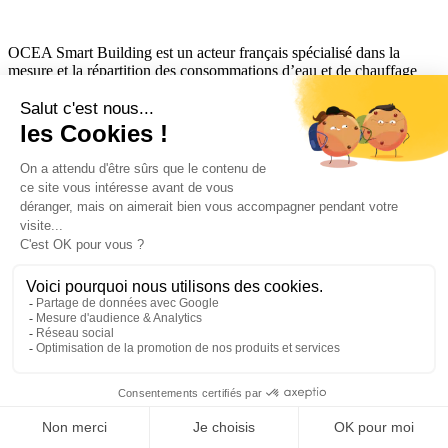
OCEA Smart Building est un acteur français spécialisé dans la
mesure et la répartition des consommations d’eau et de chauffage
dans l’habitat collectif. Nous accompagnons bailleurs et syndics
avec des solutions de comptage en télérelève, de gestion des
données et de répartition des charges, afin de faciliter la gestion des
immeubles, d’améliorer la lisibilité des consommations et de
favoriser le confort des résidents sur le long terme.
OCEA Smart Building accompagne les acteurs du tertiaire dans la
mesure, l’analyse et le pilotage de leurs consommations d’eau,
d’énergie et de chauffage. Nos solutions permettent de transformer
les données d’exploitation en leviers concrets de performance, de
réduction des consommations et de décarbonation.
Liens utiles
Calculez vos économies
FAQ
Glossaire
Réglementation
Liens utiles
FAQ
Glossaire