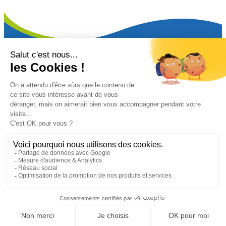
OCEA Smart Building est un acteur français spécialisé dans la
mesure et la répartition des consommations d’eau et de chauffage
dans l’habitat collectif. Nous accompagnons bailleurs et syndics
avec des solutions de comptage en télérelève, de gestion des
données et de répartition des charges, afin de faciliter la gestion des
immeubles, d’améliorer la lisibilité des consommations et de
favoriser le confort des résidents sur le long terme.
OCEA Smart Building accompagne les acteurs du tertiaire dans la
mesure, l’analyse et le pilotage de leurs consommations d’eau,
d’énergie et de chauffage. Nos solutions permettent de transformer
les données d’exploitation en leviers concrets de performance, de
réduction des consommations et de décarbonation.