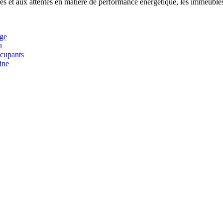
res et aux attentes en matière de performance énergétique, les immeuble
age
u
ccupants
ine