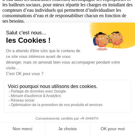
les bailleurs sociaux, pour mieux répartir les charges en installant des
compteurs d’eau individuels qui permettent d’individualiser les
consommations d’eau et de responsabiliser chacun en fonction de
ses besoins.
Métrologie Compteur d’énergie thermique
Installation des compteurs d’énergie thermique (CET) dans les
logements afin de répartir les charges en fonction de la
consommation de l’occupant.
Note d’information annuelle (NIA)
Document réglementaire transmis chaque année aux occupants d’un
logement collectif afin de les informer sur leurs consommations de
chauffage, de froid ou d’eau chaude sanitaire. La
note d'information
annuelle
présente les consommations individuelles, leur évolution
dans le temps, des éléments de comparaison avec l’immeuble et des
informations sur la répartition des charges. Pour en savoir plus,
cliquez ici.
Pilotage Consommation d’eau
OCEA Smart Building, experte en optimisation des consommations
d’eau dans les immeubles collectifs, accompagne les copropriétés et
les bailleurs sociaux, pour mieux répartir les charges en installant des
compteurs d’eau individuels qui permettent d’individualiser les
consommations d’eau et de responsabiliser chacun en fonction de