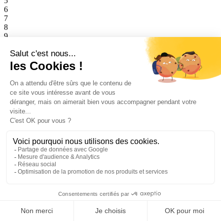
6
7
8
9
0
1
2
3
4
5
6
7
8
9
0