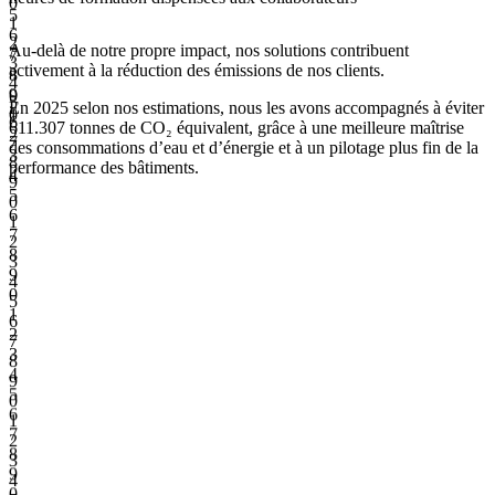
0
5
1
6
2
Au-delà de notre propre impact, nos solutions contribuent
7
3
activement à la réduction des émissions de nos clients.
8
4
0
9
5
En 2025 selon nos estimations, nous les avons accompagnés à éviter
1
0
6
611.307 tonnes de CO₂ équivalent, grâce à une meilleure maîtrise
2
7
des consommations d’eau et d’énergie et à un pilotage plus fin de la
3
8
performance des bâtiments.
4
9
5
0
6
1
7
2
8
3
9
4
0
5
1
6
2
7
3
8
4
9
5
0
6
1
7
2
8
3
9
4
0