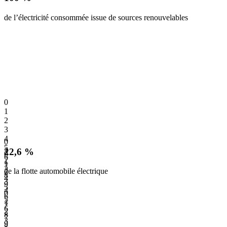
de l’électricité consommée issue de sources renouvelables
0
1
2
3
4
0
5
22,6 %
1
0
6
2
1
7
3
de la flotte automobile électrique
2
8
4
3
9
5
4
0
6
5
1
7
6
2
8
7
3
9
8